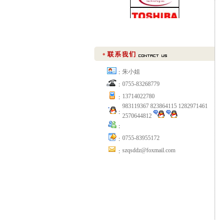
朱小姐
：
0755-83268779
：
13714022780
：
983119367 823864115 1282971461
：
2570644812
：
0755-83955172
：
szqsddz@foxmail.com
：