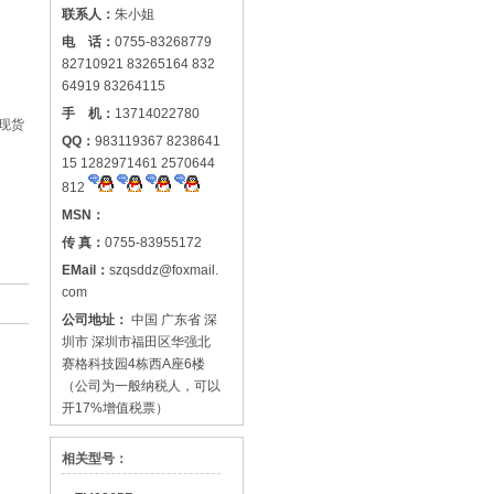
联系人：
朱小姐
电 话：
0755-83268779
82710921 83265164 832
64919 83264115
手 机：
13714022780
现货
QQ：
983119367 8238641
15 1282971461 2570644
812
MSN：
传 真：
0755-83955172
EMail：
szqsddz@foxmail.
com
公司地址：
中国 广东省 深
圳市 深圳市福田区华强北
赛格科技园4栋西A座6楼
（公司为一般纳税人，可以
开17%增值税票）
相关型号：