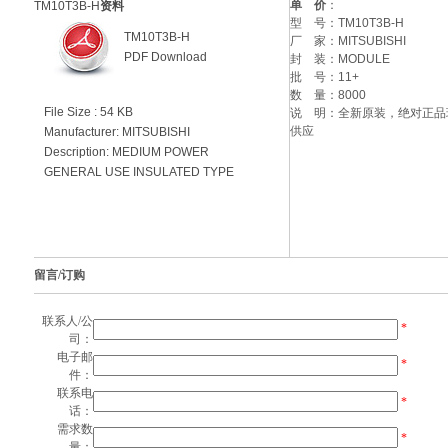
单 价
：
TM10T3B-H
资料
型 号：
TM10T3B-H
TM10T3B-H
厂 家：
MITSUBISHI
PDF Download
封 装：
MODULE
批 号：
11+
数 量：
8000
File Size : 54 KB
说 明：全新原装，绝对正品
供应
Manufacturer: MITSUBISHI
Description: MEDIUM POWER
GENERAL USE INSULATED TYPE
留言/订购
联系人/公
*
司：
电子邮
*
件：
联系电
*
话：
需求数
*
量：