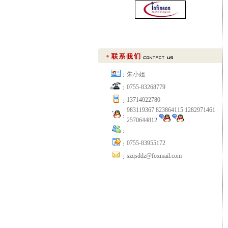
朱小姐
：
0755-83268779
：
13714022780
：
983119367 823864115 1282971461
：
2570644812
：
0755-83955172
：
szqsddz@foxmail.com
：