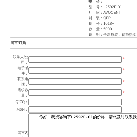
单 价
：
型 号：
L2592E-01
厂 家：
AVOCENT
封 装：
QFP
批 号：
1018+
数 量：
5000
说 明：全新原装，优势热卖
留言/订购
联系人/公
*
司：
电子邮
*
件：
联系电
*
话：
需求数
*
量：
QICQ：
MSN：
留言内