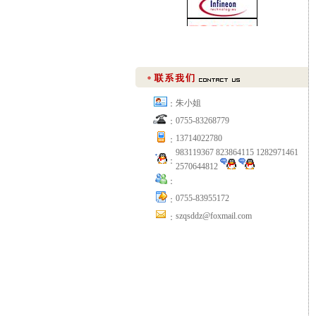
朱小姐
：
0755-83268779
：
13714022780
：
983119367 823864115 1282971461
：
2570644812
：
0755-83955172
：
szqsddz@foxmail.com
：