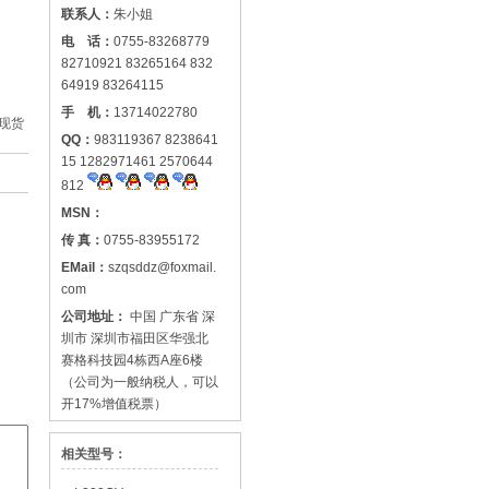
联系人：
朱小姐
电 话：
0755-83268779
82710921 83265164 832
64919 83264115
手 机：
13714022780
现货
QQ：
983119367 8238641
15 1282971461 2570644
812
MSN：
传 真：
0755-83955172
EMail：
szqsddz@foxmail.
com
公司地址：
中国 广东省 深
圳市 深圳市福田区华强北
赛格科技园4栋西A座6楼
（公司为一般纳税人，可以
开17%增值税票）
相关型号：