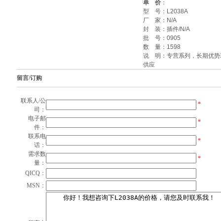
单 价
：
型 号：
L2038A
厂 家：
N/A
封 装：
插件/N/A
批 号：
0905
数 量：
1598
说 明：专营系列，长期优势
供应
留言/订购
联系人/公
*
司：
电子邮
*
件：
联系电
*
话：
需求数
*
量：
QICQ：
MSN：