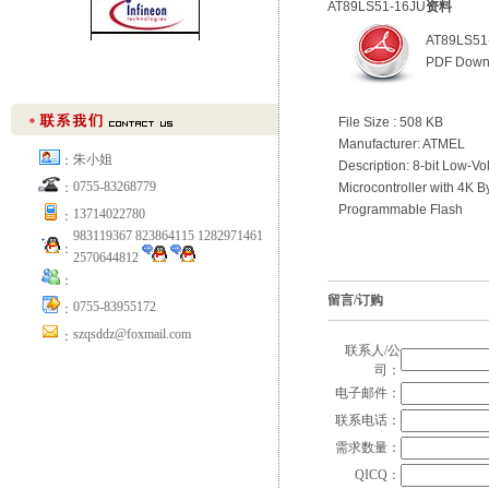
AT89LS51-16JU
资料
AT89LS51
PDF Down
File Size : 508 KB
Manufacturer: ATMEL
朱小姐
：
Description: 8-bit Low-Vo
0755-83268779
Microcontroller with 4K B
：
Programmable Flash
13714022780
：
983119367 823864115 1282971461
：
2570644812
：
留言/订购
0755-83955172
：
szqsddz@foxmail.com
：
联系人/公
司：
电子邮件：
联系电话：
需求数量：
QICQ：