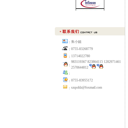
朱小姐
：
0755-83268779
：
13714022780
：
983119367 823864115 1282971461
：
2570644812
：
0755-83955172
：
szqsddz@foxmail.com
：