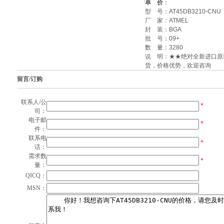
单 价
：
型 号：
AT45DB3210-CNU
厂 家：
ATMEL
封 装：
BGA
批 号：
09+
数 量：
3280
说 明：★★绝对全新进口原
货，价格优势，欢迎咨询
留言/订购
联系人/公
*
司：
电子邮
*
件：
联系电
*
话：
需求数
*
量：
QICQ：
MSN：