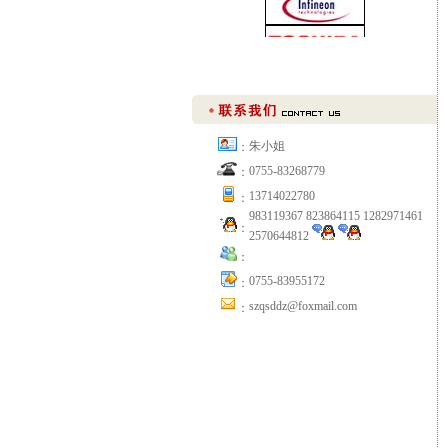
朱小姐
：
0755-83268779
：
13714022780
：
983119367 823864115 1282971461
：
2570644812
：
0755-83955172
：
szqsddz@foxmail.com
：