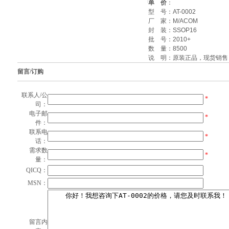
单 价
：
型 号：
AT-0002
厂 家：
M/ACOM
封 装：
SSOP16
批 号：
2010+
数 量：
8500
说 明：原装正品，现货销售
留言/订购
联系人/公
*
司：
电子邮
*
件：
联系电
*
话：
需求数
*
量：
QICQ：
MSN：
留言内