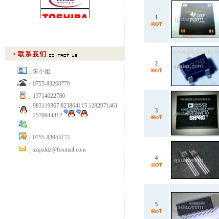
1
2
朱小姐
：
0755-83268779
：
13714022780
：
983119367 823864115 1282971461
3
：
2570644812
：
0755-83955172
：
szqsddz@foxmail.com
：
4
5